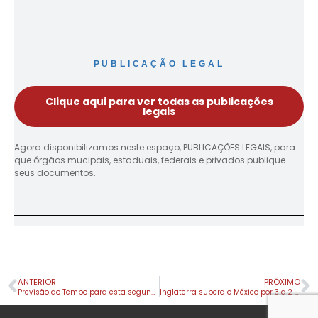
PUBLICAÇÃO LEGAL
Clique aqui para ver todas as publicações
legais
Agora disponibilizamos neste espaço, PUBLICAÇÕES LEGAIS, para
que órgãos mucipais, estaduais, federais e privados publique
seus documentos.
ANTERIOR
PRÓXIMO
Previsão do Tempo para esta segunda-feira (06) em Apucarana e Região
Inglaterra supera o México por 3 a 2 em jogo movimentado e avança às quartas de final da Copa do Mundo