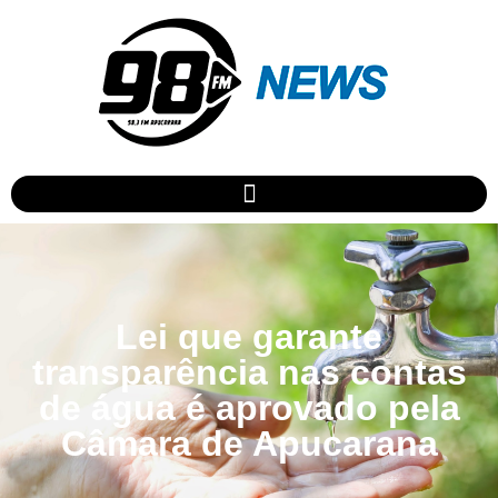
Lei que garante
transparência nas contas
de água é aprovado pela
Câmara de Apucarana