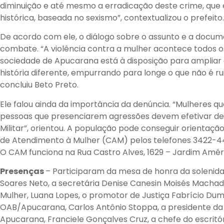
diminuição e até mesmo a erradicação deste crime, que 
histórica, baseada no sexismo”, contextualizou o prefeito.
De acordo com ele, o diálogo sobre o assunto e a docum
combate. “A violência contra a mulher acontece todos os
sociedade de Apucarana está à disposição para ampliar
história diferente, empurrando para longe o que não é ru
concluiu Beto Preto.
Ele falou ainda da importância da denúncia. “Mulheres qu
pessoas que presenciarem agressões devem efetivar den
Militar”, orientou. A população pode conseguir orientaç
de Atendimento à Mulher (CAM) pelos telefones 3422-44
O CAM funciona na Rua Castro Alves, 1629 – Jardim Amér
Presenças
– Participaram da mesa de honra da solenidad
Soares Neto, a secretária Denise Canesin Moisés Machado
Mulher, Luana Lopes, o promotor de Justiça Fabrício Du
OAB/Apucarana, Carlos Antônio Stoppa, a presidente d
Apucarana, Franciele Gonçalves Cruz, a chefe do escritór