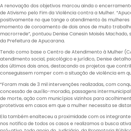
A renovação dos objetivos marcou ainda o encerramen
de Ativismo pelo Fim da Violência contra a Mulher. “Apu
positivamente no que tange o atendimento às mulheres 
momento de coroamento de dois anos de muito trabalho
macrorrede”, pontuou Denise Canesin Moisés Machado, s
da Prefeitura de Apucarana.
Tendo como base o Centro de Atendimento à Mulher (C
atendimento social, psicológico e jurídico, Denise detal
dos últimos dois anos, destacando os projetos que contr
conseguissem romper com a situação de violência em qu
“Foram mais de 3 mil intervenções realizadas, com con
concessão de auxílio-moradia, passagens intermunicipal 
de morte, ação com municípios vizinhos para acolhimen
protetivas em casos em que a mulher necessita se distanc
Ela também enalteceu a proximidade com os integrantes
nos notifica de todos os casos e realizamos a busca at
pró-ativo, todo apoio do Judiciário, da Promotoria Públ