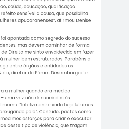
o, saúde, educação, qualificação
efeito sensível a causa, que possibilita
mulheres apucaranenses”, afirmou Denise
foi apontada como segredo do sucesso
endentes, mas devem caminhar de forma
de Direito me sinto envaidecido em fazer
 à mulher bem estruturados. Parabéns a
logo entre órgãos e entidades os
es Neto, diretor do Fórum Desembargador
tra a mulher quando era médico
os – uma vez não denunciados às
trauma. “Infelizmente ainda hoje lutamos
“enxugando gelo”. Contudo, pactos como
medimos esforços para criar e executar
de deste tipo de violência, que tragam