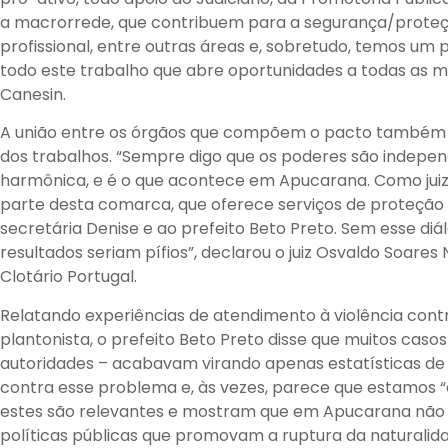
a macrorrede, que contribuem para a segurança/proteçã
profissional, entre outras áreas e, sobretudo, temos um pr
todo este trabalho que abre oportunidades a todas as 
Canesin.
A união entre os órgãos que compõem o pacto também 
dos trabalhos. “Sempre digo que os poderes são indep
harmônica, e é o que acontece em Apucarana. Como juiz 
parte desta comarca, que oferece serviços de proteção
secretária Denise e ao prefeito Beto Preto. Sem esse diá
resultados seriam pífios”, declarou o juiz Osvaldo Soar
Clotário Portugal.
Relatando experiências de atendimento à violência con
plantonista, o prefeito Beto Preto disse que muitos cas
autoridades – acabavam virando apenas estatísticas de 
contra esse problema e, às vezes, parece que estamos 
estes são relevantes e mostram que em Apucarana não 
políticas públicas que promovam a ruptura da naturalida