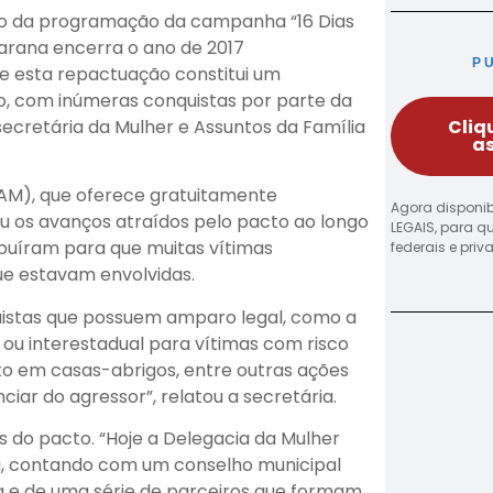
to da programação da campanha “16 Dias
carana encerra o ano de 2017
P
e esta repactuação constitui um
, com inúmeras conquistas por parte da
Cliq
ecretária da Mulher e Assuntos da Família
as
AM), que oferece gratuitamente
Agora disponib
hou os avanços atraídos pelo pacto ao longo
LEGAIS, para q
ibuíram para que muitas vítimas
federais e pri
e estavam envolvidas.
quistas que possuem amparo legal, como a
ou interestadual para vítimas com risco
to em casas-abrigos, entre outras ações
iar do agressor”, relatou a secretária.
 do pacto. “Hoje a Delegacia da Mulher
iva, contando com um conselho municipal
ica e de uma série de parceiros que formam