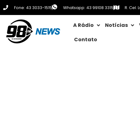
Fone: 43 3033-1515
Whatsapp: 43 99108 3315
R. Cel.
A Rádio
Notícias
Contato
Macrorrede renova pacto