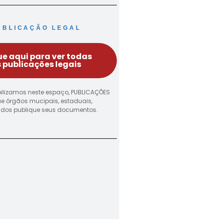
UBLICAÇÃO LEGAL
ue aqui para ver todas
 publicações legais
ilizamos neste espaço, PUBLICAÇÕES
ue órgãos mucipais, estaduais,
vados publique seus documentos.