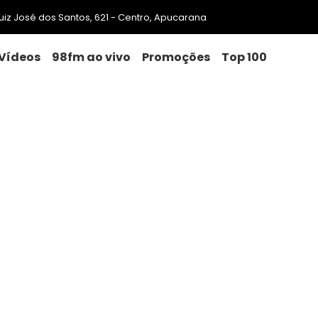
 Luiz José dos Santos, 621 - Centro, Apucarana
Vídeos
98fm ao vivo
Promoções
Top 100
 de combate à violência cont