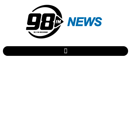
Mara Maravilha é internada
na UTI e exames são feitos
para descobrir diagnóstico