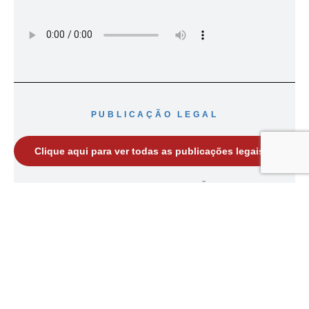
PUBLICAÇÃO LEGAL
Clique aqui para ver todas as publicações legais
Agora disponibilizamos neste espaço, PUBLICAÇÕES LEGAIS, para que
órgãos mucipais, estaduais, federais e privados publique seus
documentos.