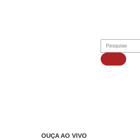
o disputam o in
ões Series Paran
OUÇA AO VIVO