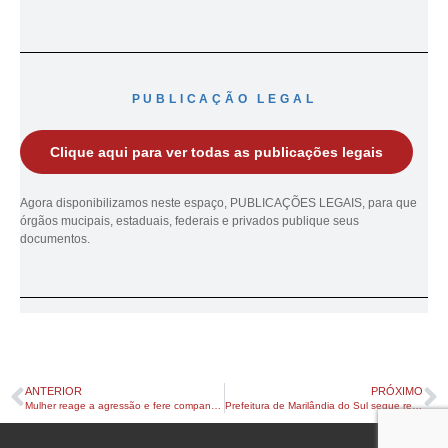
PUBLICAÇÃO LEGAL
Clique aqui para ver todas as publicações legais
Agora disponibilizamos neste espaço, PUBLICAÇÕES LEGAIS, para que
órgãos mucipais, estaduais, federais e privados publique seus
documentos.
ANTERIOR
PRÓXIMO
Mulher reage a agressão e fere companheiro com faca em Apucarana
Prefeitura de Marilândia do Sul segue renovando a frota municipal