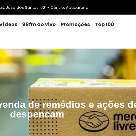
 Luiz José dos Santos, 621 - Centro, Apucarana
Vídeos
98fm ao vivo
Promoções
Top 100
 venda de remédios e ações d
despencam