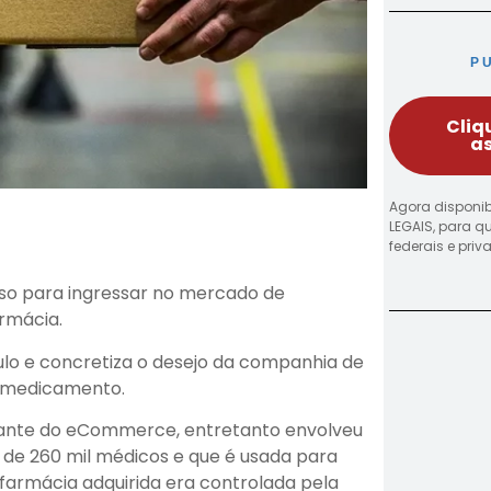
P
Cliq
as
Agora disponib
LEGAIS, para q
federais e pri
sso para ingressar no mercado de
rmácia.
ulo e concretiza o desejo da companhia de
e medicamento.
ante do eCommerce, entretanto envolveu
de 260 mil médicos e que é usada para
 farmácia adquirida era controlada pela