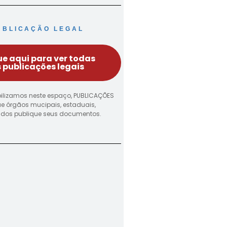
UBLICAÇÃO LEGAL
ue aqui para ver todas
 publicações legais
ilizamos neste espaço, PUBLICAÇÕES
ue órgãos mucipais, estaduais,
vados publique seus documentos.