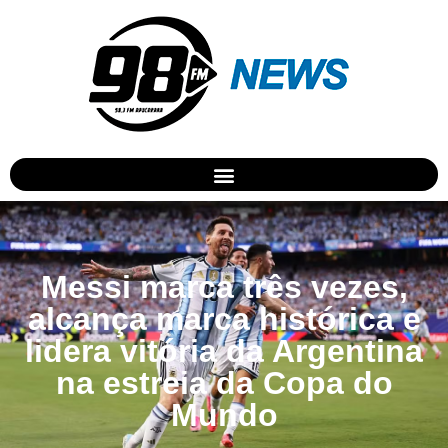
Messi marca três vezes,
alcança marca histórica e
lidera vitória da Argentina
na estreia da Copa do
Mundo