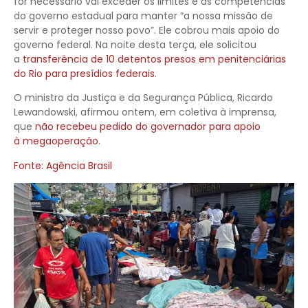
for necessário vai exceder os limites e as competências
do governo estadual para manter “a nossa missão de
servir e proteger nosso povo”. Ele cobrou mais apoio do
governo federal. Na noite desta terça, ele solicitou
a
transferência de 10 detentos presos em penitenciárias
do Rio para presídios federais
.
O ministro da Justiça e da Segurança Pública, Ricardo
Lewandowski, afirmou ontem, em coletiva à imprensa,
que
não recebeu pedido do governador para apoio
à megaoperação
.
Fonte: Agência Brasil