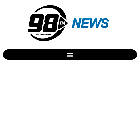
Motorista morre após
acidente com caminhão no
Vale do Ivaí