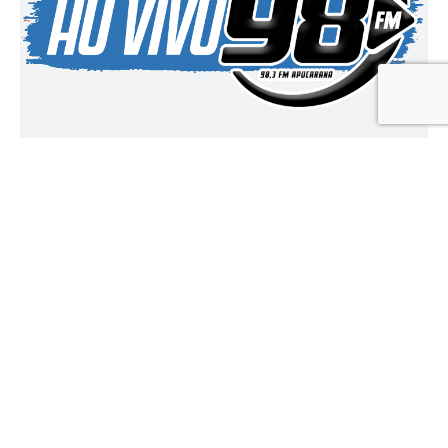
PUBLICAÇÃO LEGAL
Clique aqui para ver todas as publicações legais
Agora disponibilizamos neste espaço, PUBLICAÇÕES LEGAIS, para que
órgãos mucipais, estaduais, federais e privados publique seus
documentos.