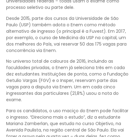
universidades federais – todas usam o exame como
processo seletivo ou parte dele.
Desde 2015, parte dos cursos da Universidade de São
Paulo (USP) também adota o Enem como método
alternativo de ingresso (o principal é a Fuvest). Em 2017,
por exemplo, o curso de Medicina da USP na capital, um
dos melhores do País, vai reservar 50 das 175 vagas para
concorrência via Enem.
No universo total de calouros de 2016, incluindo as
faculdades privadas, o Enem já seleciona três em cada
dez estudantes. Instituições de ponta, como a Fundação
Getulio Vargas (FGV) e o Insper, reservam parte das
vagas para a disputa via Enem. Um em cada cinco
ingressantes das particulares (21,8%) usou a nota do
exame.
Para os candidatos, o uso maciço do Enem pode facilitar
o ingresso. “Direciona mais o estudo”, diz a estudante
Mariana Zamberlan, que estuda no curso Objetivo, na
Avenida Paulista, na região central de São Paulo. Ela vai
fazer a prova pela quarta vez – duas delas, fez como