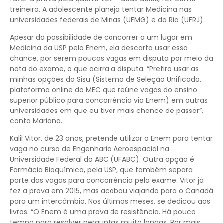
treineira. A adolescente planeja tentar Medicina nas
universidades federais de Minas (UFMG) e do Rio (UFRJ).
Apesar da possibilidade de concorrer a um lugar em
Medicina da USP pelo Enem, ela descarta usar essa
chance, por serem poucas vagas em disputa por meio da
nota do exame, o que acirra a disputa. “Prefiro usar as
minhas opções do Sisu (Sistema de Seleção Unificada,
plataforma online do MEC que reúne vagas do ensino
superior público para concorrência via Enem) em outras
universidades em que eu tiver mais chance de passar”,
conta Mariana.
Kalil Vitor, de 23 anos, pretende utilizar o Enem para tentar
vaga no curso de Engenharia Aeroespacial na
Universidade Federal do ABC (UFABC). Outra opção é
Farmácia Bioquímica, pela USP, que também separa
parte das vagas para concorrência pela exame. Vitor já
fez a prova em 2015, mas acabou viajando para o Canadá
para um intercâmbio. Nos últimos meses, se dedicou aos
livros. “O Enem é uma prova de resistência. Há pouco
tempo para resolver perguntas muito longas. Por mais