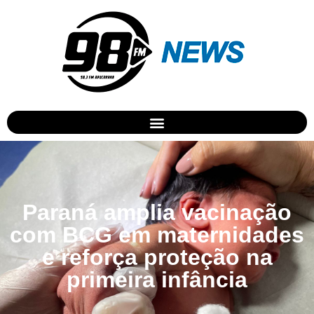
Paraná amplia vacinação
com BCG em maternidades
e reforça proteção na
primeira infância