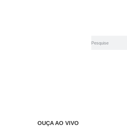
na prende acus
efeito
OUÇA AO VIVO