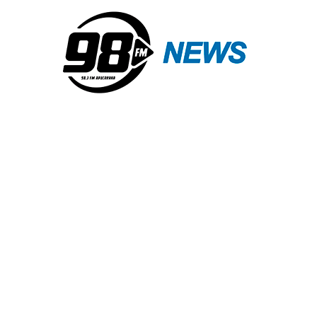
PC de Apucarana prende
mulher por tráfico de
drogas