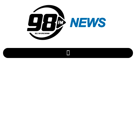
Perita da Polícia Científica
do Paraná resgata animais
após acidente com vítimas
fatais