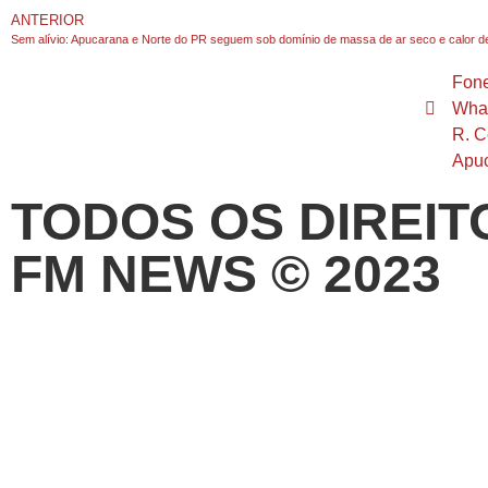
ANTERIOR
Sem alívio: Apucarana e Norte do PR seguem sob domínio de massa de ar seco e calor d
Fone
What
R. C
Apu
TODOS OS DIREIT
FM NEWS © 2023