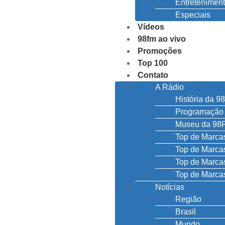
Entretenimen
Especiais
Vídeos
98fm ao vivo
Promoções
Top 100
Contato
A Rádio
História da 
Programação
Museu da 98
Top de Marc
Top de Marc
Top de Marc
Top de Marca
Notícias
Região
Brasil
Mundo