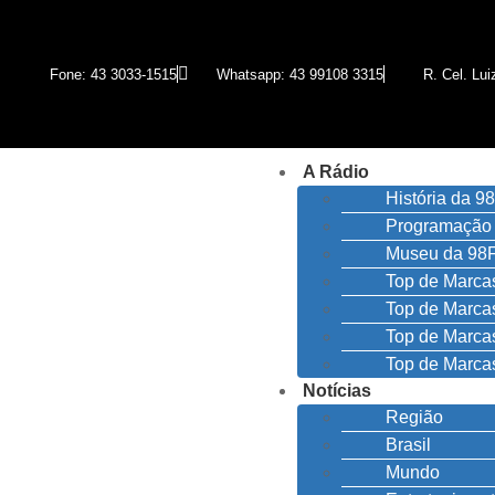
Fone: 43 3033-1515
Whatsapp: 43 99108 3315
R. Cel. Lu
A Rádio
História da 
Programação
Museu da 98
Top de Marc
Top de Marc
Top de Marc
Top de Marca
Notícias
Região
Brasil
Mundo