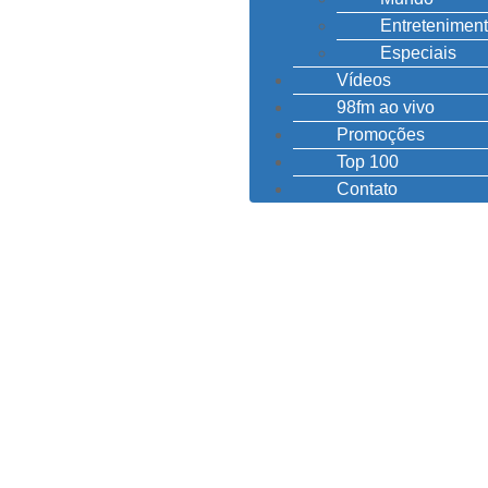
Entretenimen
Especiais
Vídeos
98fm ao vivo
Promoções
Top 100
Contato
PF e PM apreendem car