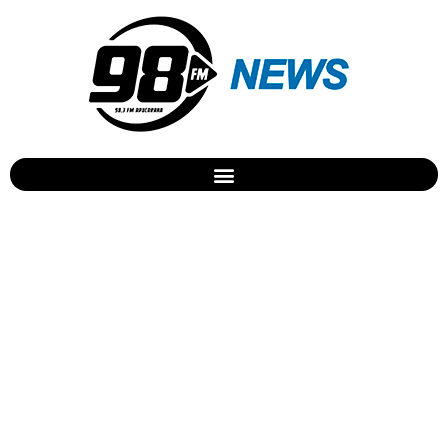
PM apreende crack em
Apucarana