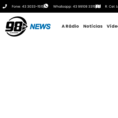
Fone: 43 3033-1515
Whatsapp: 43 99108 3315
R. Cel.
A Rádio
Notícias
Víde
PM apreende ma