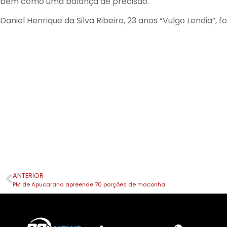
bem como uma balança de precisão.
Daniel Henrique da Silva Ribeiro, 23 anos “Vulgo Lendia”, f
ANTERIOR
PM de Apucarana apreende 70 porções de maconha