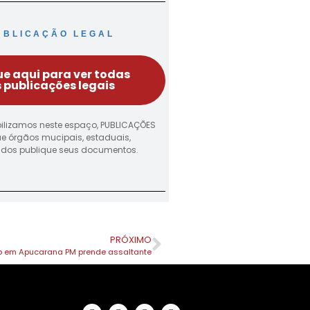
UBLICAÇÃO LEGAL
ue aqui para ver todas
 publicações legais
ilizamos neste espaço, PUBLICAÇÕES
ue órgãos mucipais, estaduais,
vados publique seus documentos.
PRÓXIMO
o em Apucarana PM prende assaltante