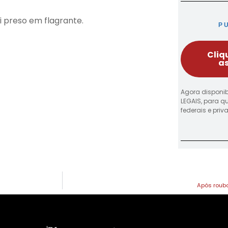
oi preso em flagrante.
P
Cliq
as
Agora disponib
LEGAIS, para q
federais e pri
Após roub