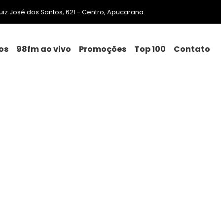
 Luiz José dos Santos, 621 - Centro, Apucarana
os
98fm ao vivo
Promoções
Top 100
Contato
conha e cocaína no João Pa