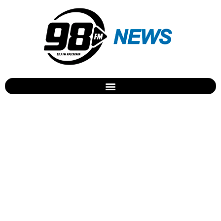
PM de Apucarana apreende
pinos de cocaína