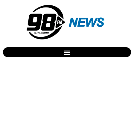
PM de São João do Ivaí
apreende 10 pés de
maconha