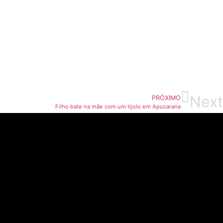
Next
PRÓXIMO
Filho bate na mãe com um tijolo em Apucarana