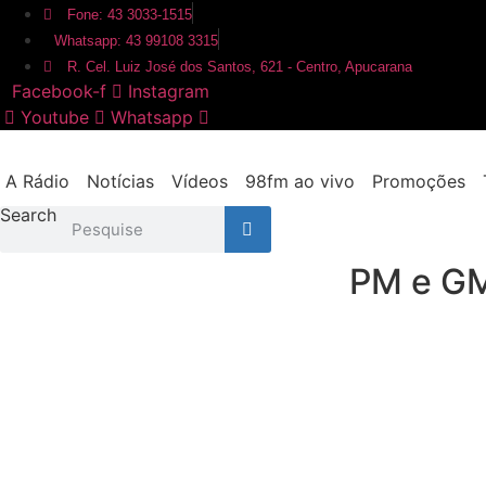
Ir
Fone: 43 3033-1515
para
Whatsapp: 43 99108 3315
o
R. Cel. Luiz José dos Santos, 621 - Centro, Apucarana
conteúdo
Facebook-f
Instagram
Youtube
Whatsapp
A Rádio
Notícias
Vídeos
98fm ao vivo
Promoções
Search
PM e GM