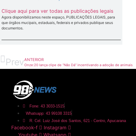
Clique aqui para ver todas as publicações legais
Agora disponibilizamos neste espaço, PUBLICAÇÕES LEGAIS, para
que órgãos mucipais, estaduais, federais e privados publique seus
documentos.
Prev
ANTERIOR
Onze:20 lança clipe de “Não Dá” incentivando a adoção de animais
Fone: 43 3033-1515
Whatsapp: 43 99108 3315
R. Cel. Luiz José dos Santos, 621 - Centro, Apucarana
Facebook-f
Instagram
Youtube
Whatsapp