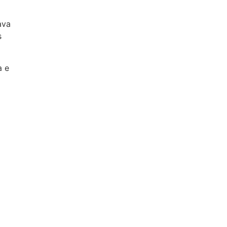
ava
s
a e