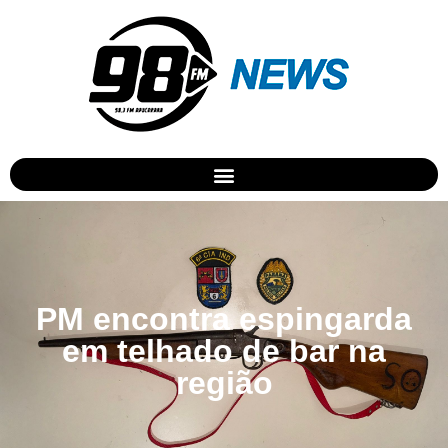
PM encontra espingarda
em telhado de bar na
região