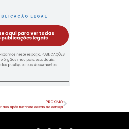
UBLICAÇÃO LEGAL
ue aqui para ver todas
 publicações legais
ilizamos neste espaço, PUBLICAÇÕES
ue órgãos mucipais, estaduais,
vados publique seus documentos.
PRÓXIMO
tidos após furtarem caixas de cerveja