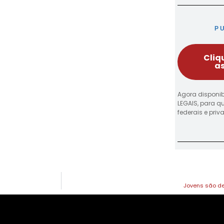
P
Cliq
as
Agora disponib
LEGAIS, para q
federais e pri
Jovens são de