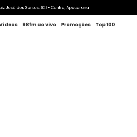
 Luiz José dos Santos, 621 - Centro, Apucarana
Vídeos
98fm ao vivo
Promoções
Top 100
em 24 kg de maconha em Rol