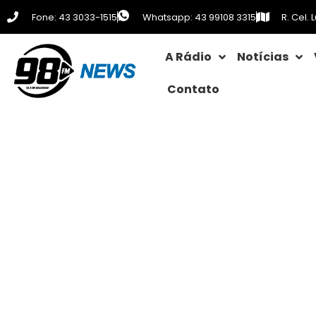
Fone: 43 3033-1515
Whatsapp: 43 99108 3315
R. Cel.
A Rádio
Notícias
Contato
PRE e PM apreend