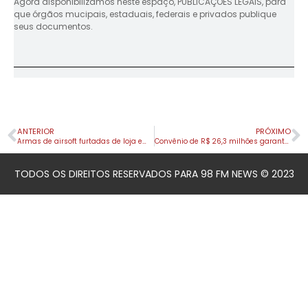
Agora disponibilizamos neste espaço, PUBLICAÇÕES LEGAIS, para
que órgãos mucipais, estaduais, federais e privados publique
seus documentos.
ANTERIOR
PRÓXIMO
Armas de airsoft furtadas de loja em Apucarana são recuperadas pela PM
Convênio de R$ 26,3 milhões garante viadutos e trincheira na PR-444, em Mandaguari
TODOS OS DIREITOS RESERVADOS PARA 98 FM NEWS © 2023