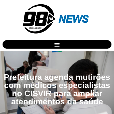
Prefeitura agenda mutirões
com médicos especialistas
no CISVIR para ampliar
atendimentos da saúde