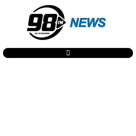
Prefeitura de Apucarana
divulga interdições no
trânsito para o Desfile da
Independência