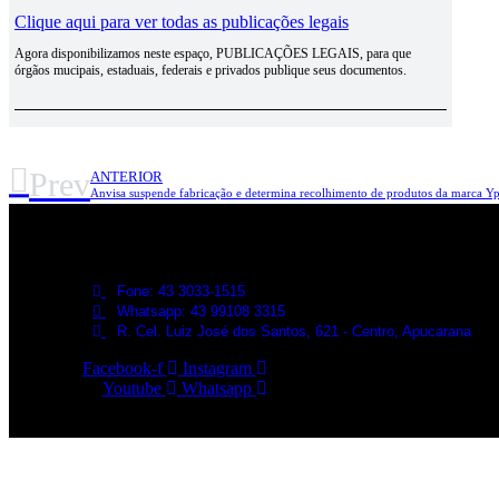
Clique aqui para ver todas as publicações legais
Agora disponibilizamos neste espaço, PUBLICAÇÕES LEGAIS, para que
órgãos mucipais, estaduais, federais e privados publique seus documentos.
Prev
ANTERIOR
Anvisa suspende fabricação e determina recolhimento de produtos da marca Y
Fone: 43 3033-1515
Whatsapp: 43 99108 3315
R. Cel. Luiz José dos Santos, 621 - Centro, Apucarana
Facebook-f
Instagram
Youtube
Whatsapp