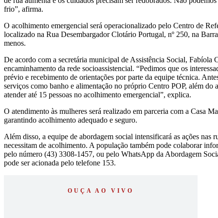
de rua aumenta e os cuidados precisam ser redobrados. Não podemos 
frio”, afirma.
O acolhimento emergencial será operacionalizado pelo Centro de Ref
localizado na Rua Desembargador Clotário Portugal, nº 250, na Barra
menos.
De acordo com a secretária municipal de Assistência Social, Fabíola
encaminhamento da rede socioassistencial. “Pedimos que os interess
prévio e recebimento de orientações por parte da equipe técnica. Ant
serviços como banho e alimentação no próprio Centro POP, além do 
atender até 15 pessoas no acolhimento emergencial”, explica.
O atendimento às mulheres será realizado em parceria com a Casa Mart
garantindo acolhimento adequado e seguro.
Além disso, a equipe de abordagem social intensificará as ações nas r
necessitam de acolhimento. A população também pode colaborar infor
pelo número (43) 3308-1457, ou pelo WhatsApp da Abordagem Social:
pode ser acionada pelo telefone 153.
OUÇA AO VIVO