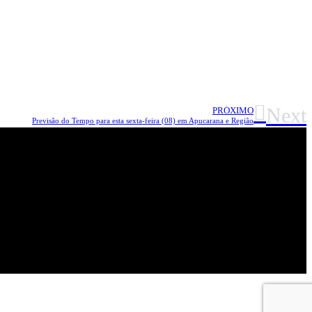
Next
PRÓXIMO
Previsão do Tempo para esta sexta-feira (08) em Apucarana e Região