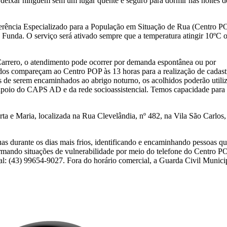
deixar ninguém sem um lugar quente e seguro para dormir nas noites d
erência Especializado para a População em Situação de Rua (Centro P
 Funda. O serviço será ativado sempre que a temperatura atingir 10ºC 
 Carrero, o atendimento pode ocorrer por demanda espontânea ou por
ados compareçam ao Centro POP às 13 horas para a realização de cadast
es de serem encaminhados ao abrigo noturno, os acolhidos poderão utili
apoio do CAPS AD e da rede socioassistencial. Temos capacidade para
a e Maria, localizada na Rua Clevelândia, nº 482, na Vila São Carlos,
uas durante os dias mais frios, identificando e encaminhando pessoas q
mando situações de vulnerabilidade por meio do telefone do Centro P
 (43) 99654-9027. Fora do horário comercial, a Guarda Civil Munici