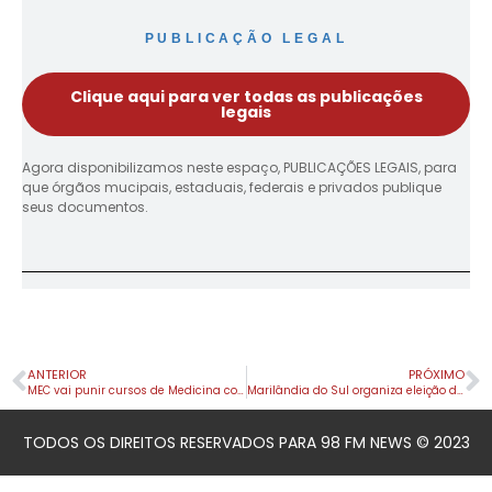
PUBLICAÇÃO LEGAL
Clique aqui para ver todas as publicações
legais
Agora disponibilizamos neste espaço, PUBLICAÇÕES LEGAIS, para
que órgãos mucipais, estaduais, federais e privados publique
seus documentos.
ANTERIOR
PRÓXIMO
MEC vai punir cursos de Medicina com resultado ruim no Enamed
Marilândia do Sul organiza eleição do Conselho Tutelar
TODOS OS DIREITOS RESERVADOS PARA 98 FM NEWS © 2023