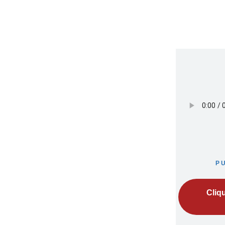
P
Cliq