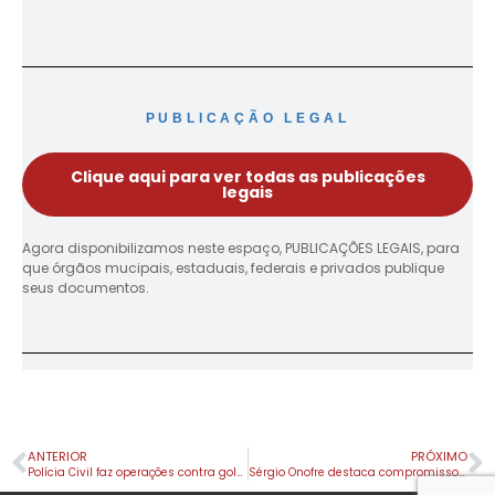
PUBLICAÇÃO LEGAL
Clique aqui para ver todas as publicações
legais
Agora disponibilizamos neste espaço, PUBLICAÇÕES LEGAIS, para
que órgãos mucipais, estaduais, federais e privados publique
seus documentos.
ANTERIOR
PRÓXIMO
Polícia Civil faz operações contra golpistas de iPhones e grupo suspeito de furtos em Apucarana
Sérgio Onofre destaca compromisso com o fortalecimento do Norte do Paraná