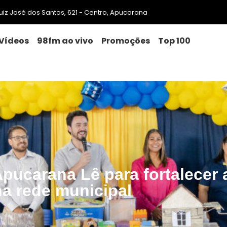
 Luiz José dos Santos, 621 - Centro, Apucarana
Vídeos
98fm ao vivo
Promoções
Top 100
pucarana Lê para fortalecer 
na rede municipal