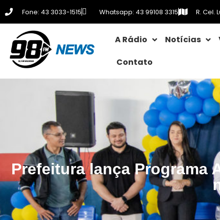
Fone: 43 3033-1515
Whatsapp: 43 99108 3315
R. Cel.
A Rádio
Notícias
Contato
Prefeitura lança Programa A