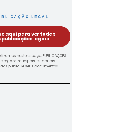
UBLICAÇÃO LEGAL
ue aqui para ver todas
 publicações legais
ilizamos neste espaço, PUBLICAÇÕES
ue órgãos mucipais, estaduais,
vados publique seus documentos.