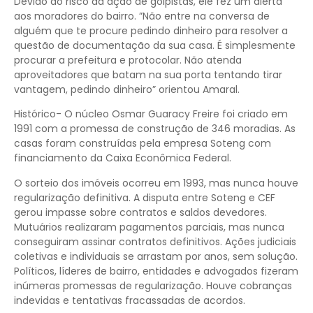
Devido ao risco da ação de golpistas, ele fez um alerta
aos moradores do bairro. ”Não entre na conversa de
alguém que te procure pedindo dinheiro para resolver a
questão de documentação da sua casa. É simplesmente
procurar a prefeitura e protocolar. Não atenda
aproveitadores que batam na sua porta tentando tirar
vantagem, pedindo dinheiro” orientou Amaral.
Histórico- O núcleo Osmar Guaracy Freire foi criado em
1991 com a promessa de construção de 346 moradias. As
casas foram construídas pela empresa Soteng com
financiamento da Caixa Econômica Federal.
O sorteio dos imóveis ocorreu em 1993, mas nunca houve
regularização definitiva. A disputa entre Soteng e CEF
gerou impasse sobre contratos e saldos devedores.
Mutuários realizaram pagamentos parciais, mas nunca
conseguiram assinar contratos definitivos. Ações judiciais
coletivas e individuais se arrastam por anos, sem solução.
Políticos, líderes de bairro, entidades e advogados fizeram
inúmeras promessas de regularização. Houve cobranças
indevidas e tentativas fracassadas de acordos.