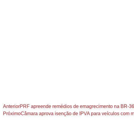
Anterior
PRF apreende remédios de emagrecimento na BR-3
Próximo
Câmara aprova isenção de IPVA para veículos com m