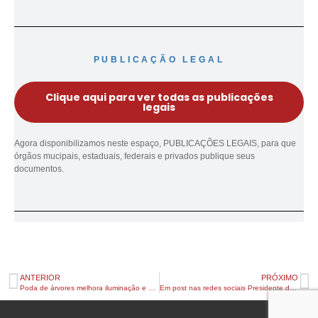
PUBLICAÇÃO LEGAL
Clique aqui para ver todas as publicações
legais
Agora disponibilizamos neste espaço, PUBLICAÇÕES LEGAIS, para que
órgãos mucipais, estaduais, federais e privados publique seus
documentos.
ANTERIOR
PRÓXIMO
Poda de árvores melhora iluminação e segurança na entrada da cidade
Em post nas redes sociais Presidente da Câmara de Apucarana promete processar a Sanepar – confira