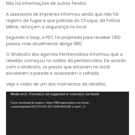
Não há informações de outros feridos.
A assessoria de imprensa informou ainda que não há
registro de fugas e que policiais do Choque, da Polícia
Militar, reforçam a segurança no local.
Segundo a Sesp, a PEC foi projetada para receber 1.160
presos, mas atualmente abriga 980.
O Sindicato dos Agentes Penitenciários informou que a
rebelião começou no solário da penitenciária. De acordo
com o sindicato, os presos que estavam no local
escalaram a parede e acessaram o telhado.
Veja o vídeo de um dos momentos da rebelião.
Tocador
Media error: Format(s) not supported or source(s) not found
de
Fazer download do arquivo: https://98fmapucarana.com.br/wp-
vídeo
content/uploads/2017/11/VID-20171109-WA0186-1.mp4?_=1