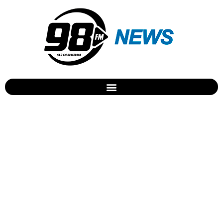
Presos fogem da cadeia de
Ivaiporã; três foram
recapturados