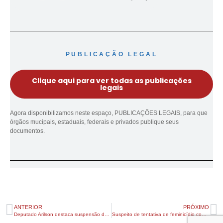
PUBLICAÇÃO LEGAL
Clique aqui para ver todas as publicações
legais
Agora disponibilizamos neste espaço, PUBLICAÇÕES LEGAIS, para que
órgãos mucipais, estaduais, federais e privados publique seus
documentos.
ANTERIOR
PRÓXIMO
Deputado Arilson destaca suspensão de multas do free flow pelo Governo Federal e aponta falhas no pedágio no Paraná
Suspeito de tentativa de feminicídio contra adolescente é preso em Jardim Alegre