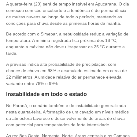
A quarta-feira (29) será de tempo instável em
Apucarana
. O dia
começou com céu encoberto e a tendência é de permanência
de muitas nuvens ao longo de todo o período, mantendo as
condições para chuva desde as primeiras horas da manhã.
De acordo com o
Simepar
, a nebulosidade reduz a variação de
temperatura. A mínima registrada fica próxima dos 18 °C,
enquanto a máxima não deve ultrapassar os 25 °C durante a
tarde.
A previsão indica alta probabilidade de precipitação, com
chance de chuva em 98% e acumulado estimado em cerca de
22 milímetros. A umidade relativa do ar permanece elevada,
variando entre 78% e 99%.
Instabilidade em todo o estado
No
Paraná
, o cenário também é de instabilidade generalizada
nesta quarta-feira. A formação de um cavado em níveis médios
da atmosfera favorece o desenvolvimento de áreas de chuva
com potencial para tempestades de forte intensidade.
As regiões Oeste, Noroeste, Norte, áreas centrais e os Campos