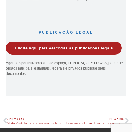
PUBLICAÇÃO LEGAL
Clique aqui para ver todas as publicações legais
Agora disponibilizamos neste espaço, PUBLICAÇÕES LEGAIS, para que
órgãos mucipais, estaduais, federais e privados publique seus
documentos.
ANTERIOR
PRÓXIMO
VEJA: Ambulância é arrastada por trem em cruzamento ferroviário de Jandaia do Sul
Homem com tornozeleira eletrônica é encontrado morto em pensionato