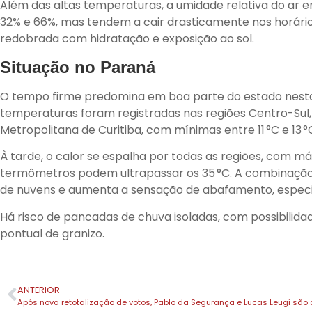
Além das altas temperaturas, a umidade relativa do ar e
32% e 66%, mas tendem a cair drasticamente nos horário
redobrada com hidratação e exposição ao sol.
Situação no Paraná
O tempo firme predomina em boa parte do estado nesta 
temperaturas foram registradas nas regiões Centro-Sul,
Metropolitana de Curitiba, com mínimas entre 11 °C e 13 °
À tarde, o calor se espalha por todas as regiões, com m
termômetros podem ultrapassar os 35 °C. A combinação
de nuvens e aumenta a sensação de abafamento, especi
Há risco de pancadas de chuva isoladas, com possibilida
pontual de granizo.
ANTERIOR
Após nova retotalização de votos, Pablo da Segurança e Lucas Leugi são