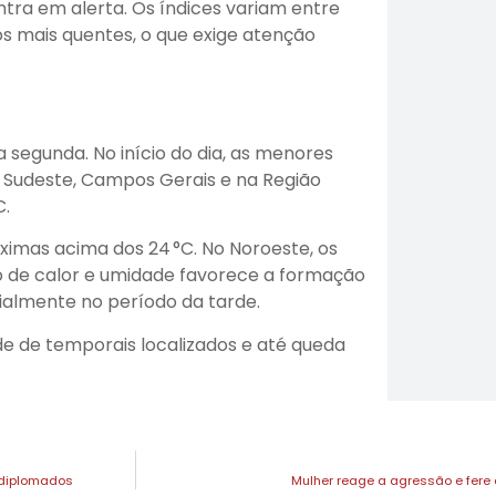
ntra em alerta. Os índices variam entre
s mais quentes, o que exige atenção
segunda. No início do dia, as menores
 Sudeste, Campos Gerais e na Região
C.
áximas acima dos 24 °C. No Noroeste, os
 de calor e umidade favorece a formação
almente no período da tarde.
de de temporais localizados e até queda
 diplomados
Mulher reage a agressão e fer