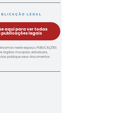
UBLICAÇÃO LEGAL
ue aqui para ver todas
 publicações legais
ilizamos neste espaço, PUBLICAÇÕES
ue órgãos mucipais, estaduais,
vados publique seus documentos.