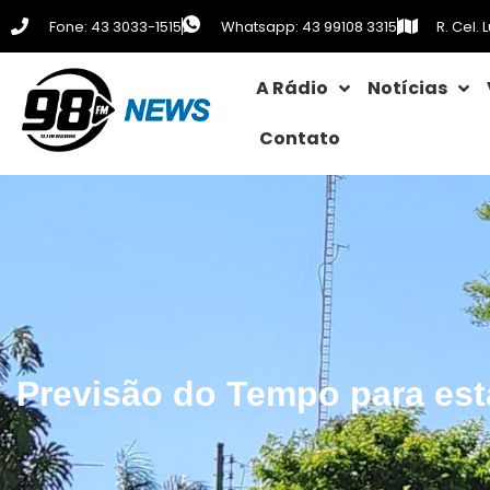
Fone: 43 3033-1515
Whatsapp: 43 99108 3315
R. Cel.
A Rádio
Notícias
Contato
Previsão do Tempo para est