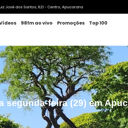
 Luiz José dos Santos, 621 - Centro, Apucarana
Vídeos
98fm ao vivo
Promoções
Top 100
a segunda-feira (29) em Apu