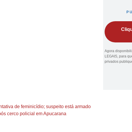
P
Cliq
Agora disponibi
LEGAIS, para que
privados publiq
entativa de feminicídio; suspeito está armado
ós cerco policial em Apucarana