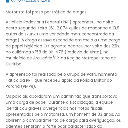
07/07/2026
12:49
Motorista foi preso por tráfico de drogas
​A Polícia Rodoviária Federal (PRF) apreendeu, na noite
desta segunda-feira (6), 2.074 quilos de maconha e 13,8
quilos de skunk (uma variedade mais concentrada da
droga). A droga estava escondida em meio a uma carga
de papel higiênico O flagrante ocorreu por volta das 22h,
no quilômetro 158 da BR-476 (Rodovia do Xisto), no
município de Araucária/PR, na Região Metropolitana de
Curitiba.
​A apreensão foi realizada pelo Grupo de Patrulhamento
Tático da PRF, que recebeu apoio da Polícia Militar do
Paraná (PMPR).
​Os policiais abordaram um caminhão que transportava
uma carga de papel. Durante a fiscalização, a equipe
identificou graves divergências nas notas fiscais
apresentadas pelo motorista, um homem de 33 anos. Ao
abrirem o compartimento de carga para averiguação, os
agentes sentiram o forte odor característico do