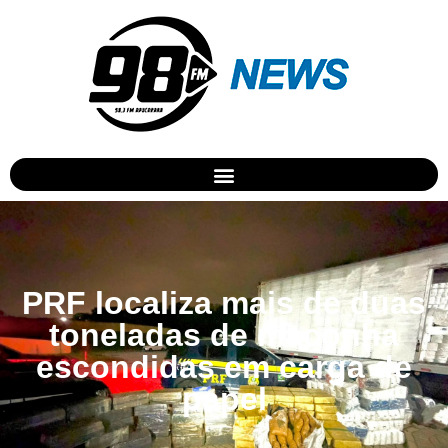
PRF localiza mais de duas
toneladas de maconha
escondidas em carga de
papel