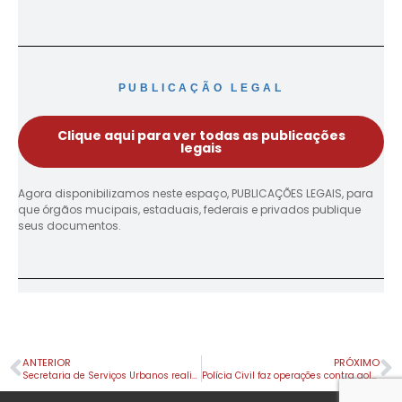
PUBLICAÇÃO LEGAL
Clique aqui para ver todas as publicações
legais
Agora disponibilizamos neste espaço, PUBLICAÇÕES LEGAIS, para
que órgãos mucipais, estaduais, federais e privados publique
seus documentos.
ANTERIOR
PRÓXIMO
Secretaria de Serviços Urbanos realiza limpeza e manutenção em bueiros
Polícia Civil faz operações contra golpistas de iPhones e grupo suspeito de furtos em Apucarana