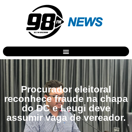
Procurador eleitoral
reconhece fraude na chapa
do DC e Leugi deve
assumir vaga de vereador.