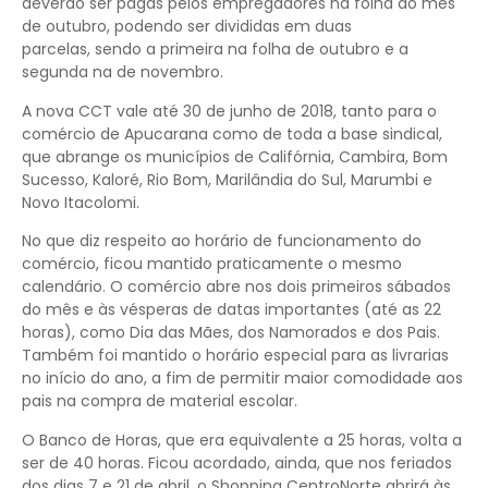
deverão ser pagas pelos empregadores na folha do mês
de outubro, podendo ser divididas em duas
parcelas, sendo a primeira na folha de outubro e a
segunda na de novembro.
A nova CCT vale até 30 de junho de 2018, tanto para o
comércio de Apucarana como de toda a base sindical,
que abrange os municípios de Califórnia, Cambira, Bom
Sucesso, Kaloré, Rio Bom, Marilândia do Sul, Marumbi e
Novo Itacolomi.
No que diz respeito ao horário de funcionamento do
comércio, ficou mantido praticamente o mesmo
calendário. O comércio abre nos dois primeiros sábados
do mês e às vésperas de datas importantes (até as 22
horas), como Dia das Mães, dos Namorados e dos Pais.
Também foi mantido o horário especial para as livrarias
no início do ano, a fim de permitir maior comodidade aos
pais na compra de material escolar.
O Banco de Horas, que era equivalente a 25 horas, volta a
ser de 40 horas. Ficou acordado, ainda, que nos feriados
dos dias 7 e 21 de abril, o Shopping CentroNorte abrirá às