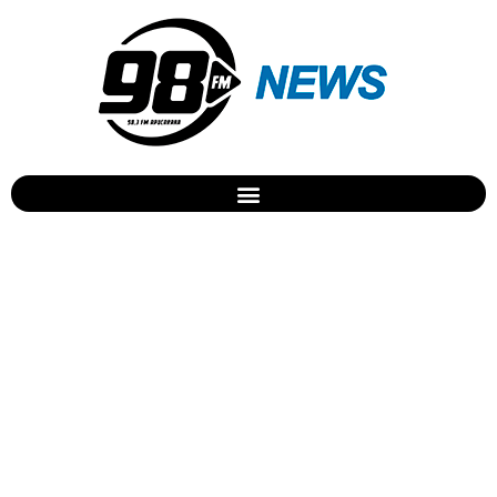
Reajuste médio de 5% para
comerciários de Apucarana
e região