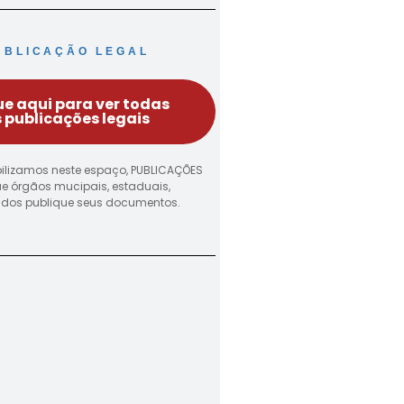
UBLICAÇÃO LEGAL
ue aqui para ver todas
 publicações legais
ilizamos neste espaço, PUBLICAÇÕES
ue órgãos mucipais, estaduais,
vados publique seus documentos.