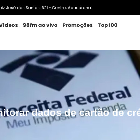
 Luiz José dos Santos, 621 - Centro, Apucarana
Vídeos
98fm ao vivo
Promoções
Top 100
itorar dados de cartão de cré