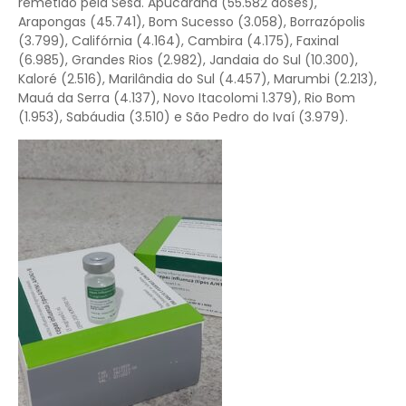
remetido pela Sesa. Apucarana (55.582 doses),
Arapongas (45.741), Bom Sucesso (3.058), Borrazópolis
(3.799), Califórnia (4.164), Cambira (4.175), Faxinal
(6.985), Grandes Rios (2.982), Jandaia do Sul (10.300),
Kaloré (2.516), Marilândia do Sul (4.457), Marumbi (2.213),
Mauá da Serra (4.137), Novo Itacolomi 1.379), Rio Bom
(1.953), Sabáudia (3.510) e São Pedro do Ivaí (3.979).