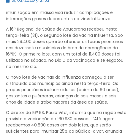
31/03/2026
21:53
imunização em massa visa reduzir complicações e
internações graves decorrentes do vírus Influenza
A 16ª Regional de Saúde de Apucarana recebeu nesta
terça-feira (31), o segundo lote da vacina Influenza. São
mais 29.400 doses que irão atender as faixas prioritárias
dos dezessete municípios da área de abrangência da
16ªRS. O primeiro lote, com um total de 11.400 doses foi
utilizado no sábado, no Dia D da vacinação e se esgotou
no mesmo dia.
O novo lote de vacinas da Influenza começou a ser
distribuída aos municípios ainda nesta terça-feira. Os
grupos prioritários incluem idosos (acima de 60 anos),
gestantes e puérperas, crianças de seis meses a seis
anos de idade e trabalhadores da área de saúde.
O diretor da 16ª RS, Paulo Vital, informa que na região está
prevista a vacinação de 160.930 pessoas. “Até agora
recebemos 40.800 doses em dois lotes, que serão
suficientes para imunizar 25% do público-alvo”, anuncia