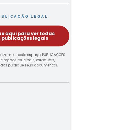
UBLICAÇÃO LEGAL
ue aqui para ver todas
 publicações legais
ilizamos neste espaço, PUBLICAÇÕES
ue órgãos mucipais, estaduais,
vados publique seus documentos.