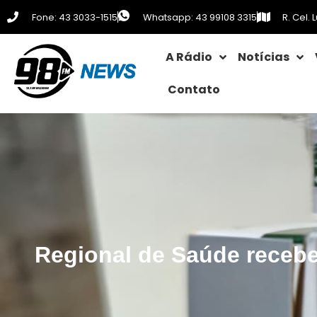
Fone: 43 3033-1515
Whatsapp: 43 99108 3315
R. Cel.
A Rádio
Notícias
Contato
Regional de Saúde recebe