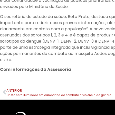
e dar continuidade à vacinação de públicos prioritários,
enviados pelo Ministério da Saúde.
O secretário de estado da saúde, Beto Preto, destaca q
importante para reduzir casos graves e internações, alé
diariamente em contato com a população”. A nova vacin
atenuados dos sorotipos 1, 2, 3 e 4, e é capaz de produz
sorotipos da dengue (DENV-1, DENV-2, DENV-3 e DENV-4)
parte de uma estratégia integrada que inclui vigilância 
ações permanentes de combate ao mosquito Aedes aegyp
e zika.
Com informações da Assessoria
ANTERIOR
Cristo será iluminado em campanha de combate à violência de gênero