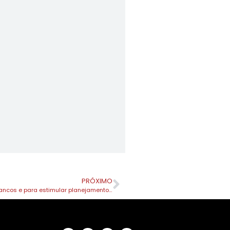
PRÓXIMO
Procon faz mutirão para renegociação de dívidas com bancos e para estimular planejamento financeiro