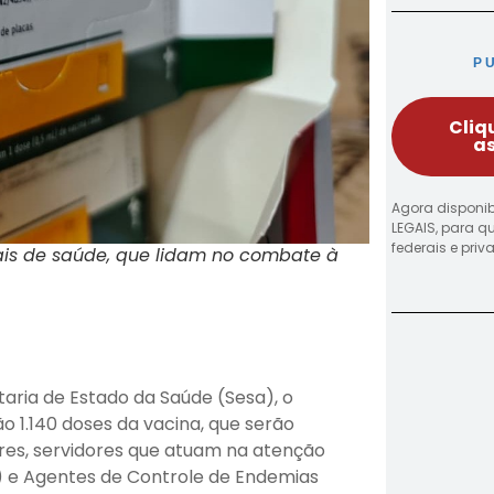
P
Cliq
as
Agora disponib
LEGAIS, para q
federais e pri
nais de saúde, que lidam no combate à
aria de Estado da Saúde (Sesa), o
o 1.140 doses da vacina, que serão
ores, servidores que atuam na atenção
) e Agentes de Controle de Endemias