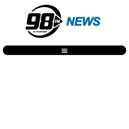
Residência
Multiprofissional da
Autarquia de Saúde divulga
aprovado