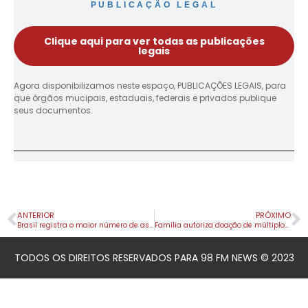
PUBLICAÇÃO LEGAL
Clique aqui para ver todas as publicações
legais
Agora disponibilizamos neste espaço, PUBLICAÇÕES LEGAIS, para
que órgãos mucipais, estaduais, federais e privados publique
seus documentos.
ANTERIOR
PRÓXIMO
Brasil registra o maior número de assassinatos em 2016
Família autoriza doação de múltiplos órgãos
TODOS OS DIREITOS RESERVADOS PARA 98 FM NEWS © 2023