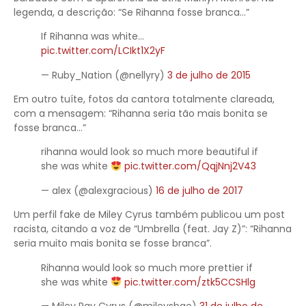
legenda, a descrição: “Se Rihanna fosse branca…”
If Rihanna was white…
pic.twitter.com/LCIkt1X2yF
— Ruby_Nation (@nellyry)
3 de julho de 2015
Em outro tuíte, fotos da cantora totalmente clareada,
com a mensagem: “Rihanna seria tão mais bonita se
fosse branca…”
rihanna would look so much more beautiful if
she was white
pic.twitter.com/QqjNnj2V43
— ㅤalex (@alexgracious)
16 de julho de 2017
Um perfil fake de Miley Cyrus também publicou um post
racista, citando a voz de “Umbrella (feat. Jay Z)”: “Rihanna
seria muito mais bonita se fosse branca”.
Rihanna would look so much more prettier if
she was white
pic.twitter.com/ztk5CCSHlg
— Miley Ray Cyrus (@mileysbae)
31 de julho de