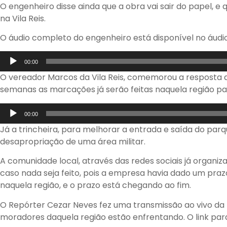
O engenheiro disse ainda que a obra vai sair do papel, e
na Vila Reis.
O áudio completo do engenheiro está disponível no áudio
Tocador
00:00
de
O vereador Marcos da Vila Reis, comemorou a resposta 
áudio
semanas as marcações já serão feitas naquela região par
Tocador
00:00
de
Já a trincheira, para melhorar a entrada e saída do parq
áudio
desapropriação de uma área militar.
A comunidade local, através das redes sociais já organ
caso nada seja feito, pois a empresa havia dado um praz
naquela região, e o prazo está chegando ao fim.
O Repórter Cezar Neves fez uma transmissão ao vivo da
moradores daquela região estão enfrentando. O link par