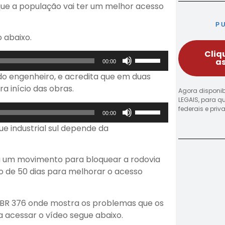
 que a população vai ter um melhor acesso
P
 abaixo.
Cliq
Use
as
00:00
as
do engenheiro, e acredita que em duas
setas
a início das obras.
Agora disponib
para
LEGAIS, para q
cima
Use
federais e pri
00:00
ou
as
ue industrial sul depende da
para
setas
baixo
para
para
cima
iza um movimento para bloquear a rodovia
aumentar
ou
o de 50 dias para melhorar o acesso
ou
para
diminuir
baixo
o
 BR 376 onde mostra os problemas que os
para
volume.
a acessar o vídeo segue abaixo.
aumentar