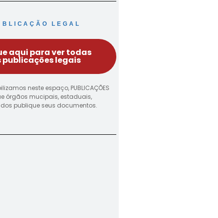
UBLICAÇÃO LEGAL
ue aqui para ver todas
 publicações legais
ilizamos neste espaço, PUBLICAÇÕES
ue órgãos mucipais, estaduais,
vados publique seus documentos.