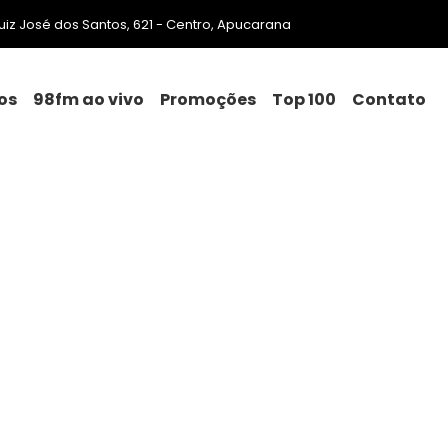
 Luiz José dos Santos, 621 - Centro, Apucarana
os
98fm ao vivo
Promoções
Top 100
Contato
alta de retorno na duplicaç