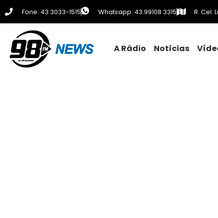
Fone: 43 3033-1515
Whatsapp: 43 99108 3315
R. Cel.
A Rádio
Notícias
Víde
Rodonorte responde sobre f